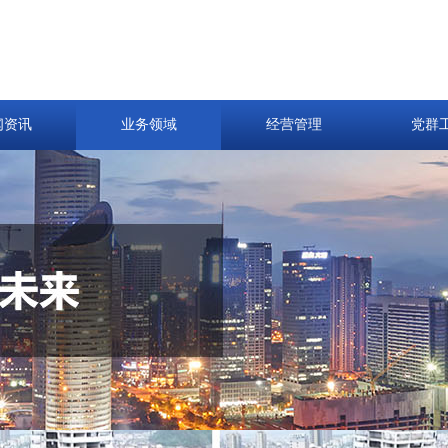
闻资讯
业务领域
经营管理
党群