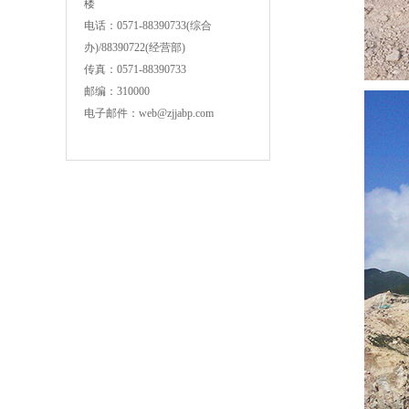
楼
电话：0571-88390733
(
综合
办
)/
88390722
(经营部
)
传真：0571-88390733
邮编：310000
电子邮件：web@zjjabp.com