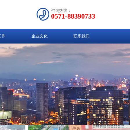
咨询热线：
0571-88390733
工作
企业文化
联系我们