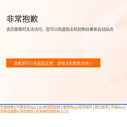
非常抱歉
该页面暂时无法访问，您可以到虚拟主机控制台重新启动站点
或者您可以先逛逛这里：虚拟主机帮助文档>>
华球球赛
|
平博手机App
|
jbo电竞网官网
|
爱游戏ayx官方网页
|
欧亿体育
|
华球nba
|
华体会客服
|
冠亚首页
|
乐鱼网页版登录入口
|