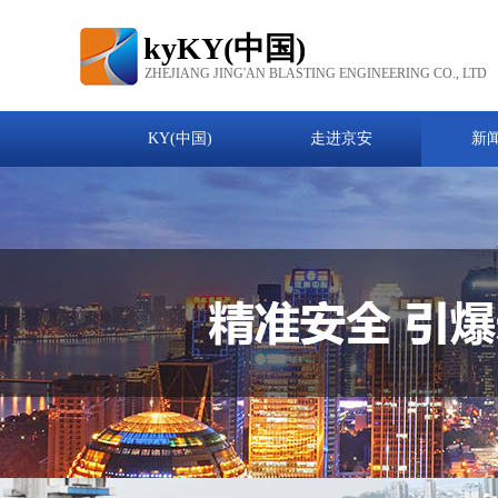
kyKY(中国)
ZHEJIANG JING'AN BLASTING ENGINEERING CO., LTD
KY(中国)
走进京安
新