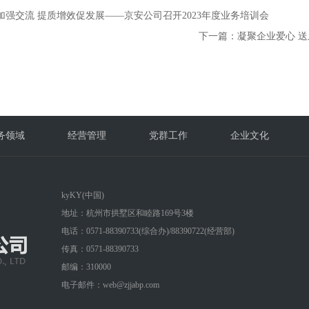
加强交流 提质增效促发展——京安公司召开2023年度业务培训会
下一篇：
凝聚企业爱心 
务领域
经营管理
党群工作
企业文化
kyKY(中国)
地址：杭州市拱墅区和睦路169号3楼
电话：0571-88390733(综合办)/88390722(经营部
)
传真：0571-88390733
邮编：310000
电子邮件：web@zjjabp.com