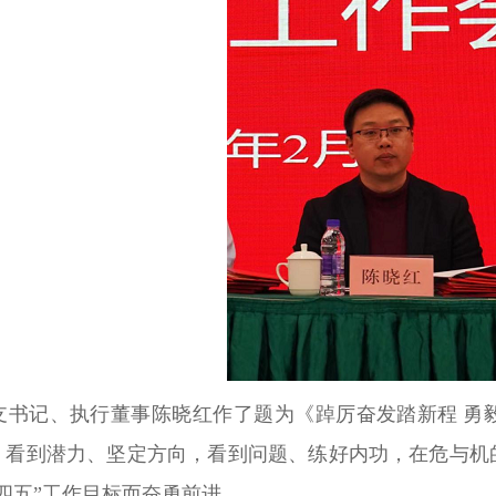
支书记、执行董事陈晓红作了题为《踔厉奋发踏新程
勇
，看到潜力、坚定方向，看到问题、练好内功，在危与机
十四五”工作目标而奋勇前进。